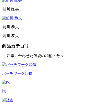
|
前川 隆央
|
前川 恭央
|
前川 恭央
商品カテゴリ
— 四季に合わせた伝統の和柄の数々
パッチワーク印傳
鞄