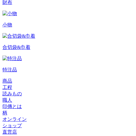
財布
小物
合切袋&巾着
特注品
商品
工程
読みもの
職人
印傳とは
柄
オンライン
ショップ
直営店