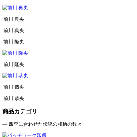
|
前川 典央
|
前川 典央
|
前川 隆央
|
前川 隆央
|
前川 恭央
|
前川 恭央
商品カテゴリ
— 四季に合わせた伝統の和柄の数々