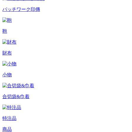
パッチワーク印傳
鞄
財布
小物
合切袋&巾着
特注品
商品