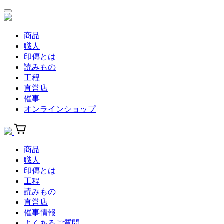
商品
職人
印傳とは
読みもの
工程
直営店
催事
オンラインショップ
商品
職人
印傳とは
工程
読みもの
直営店
催事情報
よくあるご質問