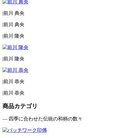
|
前川 典央
|
前川 典央
|
前川 隆央
|
前川 隆央
|
前川 恭央
|
前川 恭央
商品カテゴリ
— 四季に合わせた伝統の和柄の数々