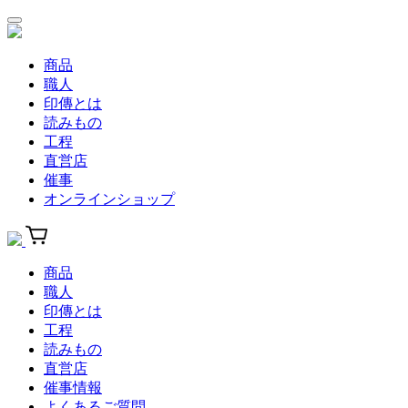
商品
職人
印傳とは
読みもの
工程
直営店
催事
オンラインショップ
商品
職人
印傳とは
工程
読みもの
直営店
催事情報
よくあるご質問