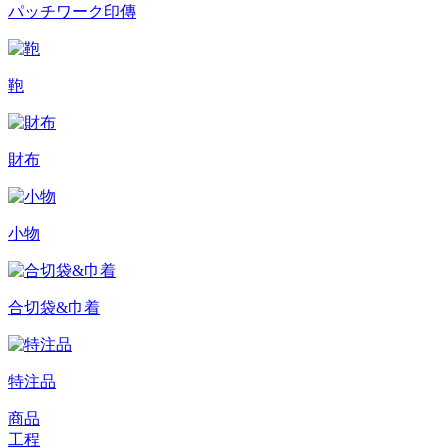
パッチワーク印傳
鞄
財布
小物
合切袋&巾着
特注品
商品
工程