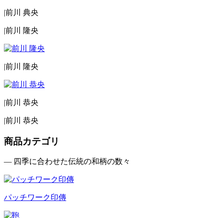
|
前川 典央
|
前川 隆央
|
前川 隆央
|
前川 恭央
|
前川 恭央
商品カテゴリ
— 四季に合わせた伝統の和柄の数々
パッチワーク印傳