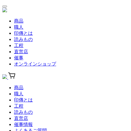
商品
職人
印傳とは
読みもの
工程
直営店
催事
オンラインショップ
商品
職人
印傳とは
工程
読みもの
直営店
催事情報
よくあるご質問