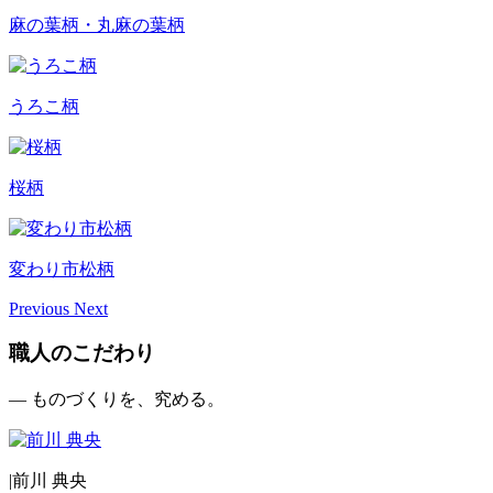
麻の葉柄・丸麻の葉柄
うろこ柄
桜柄
変わり市松柄
Previous
Next
職人のこだわり
— ものづくりを、究める。
|
前川 典央