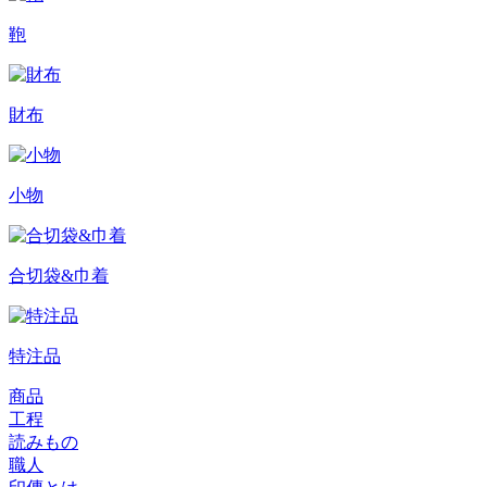
鞄
財布
小物
合切袋&巾着
特注品
商品
工程
読みもの
職人