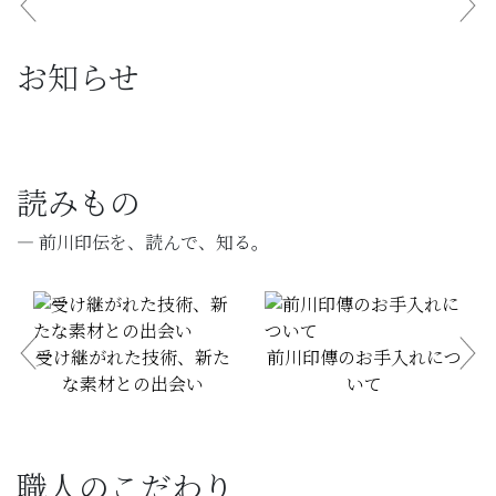
Previous
Ne
お知らせ
読みもの
— 前川印伝を、読んで、知る。
受け継がれた技術、新た
前川印傳のお手入れにつ
Previous
Ne
な素材との出会い
いて
職人のこだわり