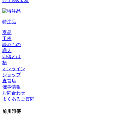
合切袋&巾着
特注品
商品
工程
読みもの
職人
印傳とは
柄
オンライン
ショップ
直営店
催事情報
お問合わせ
よくあるご質問
前川印傳