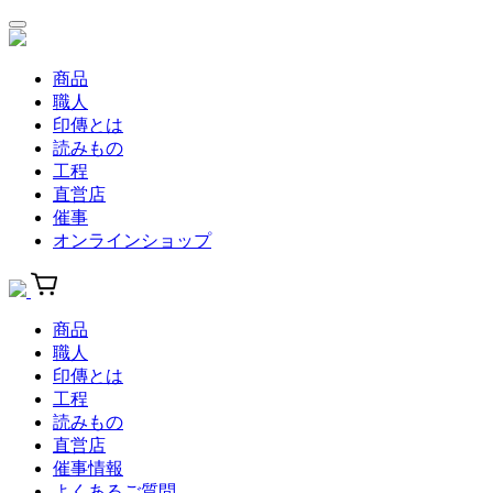
商品
職人
印傳とは
読みもの
工程
直営店
催事
オンラインショップ
商品
職人
印傳とは
工程
読みもの
直営店
催事情報
よくあるご質問