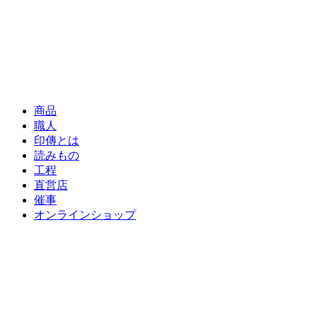
商品
職人
印傳とは
読みもの
工程
直営店
催事
オンラインショップ