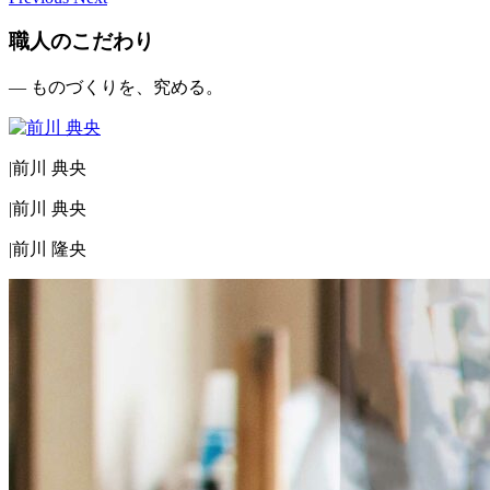
職人のこだわり
— ものづくりを、究める。
|
前川 典央
|
前川 典央
|
前川 隆央