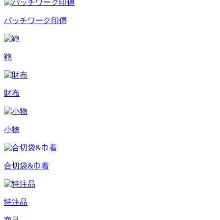
パッチワーク印傳
鞄
財布
小物
合切袋&巾着
特注品