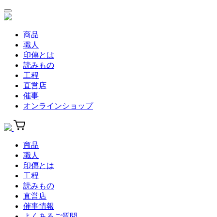
商品
職人
印傳とは
読みもの
工程
直営店
催事
オンラインショップ
商品
職人
印傳とは
工程
読みもの
直営店
催事情報
よくあるご質問