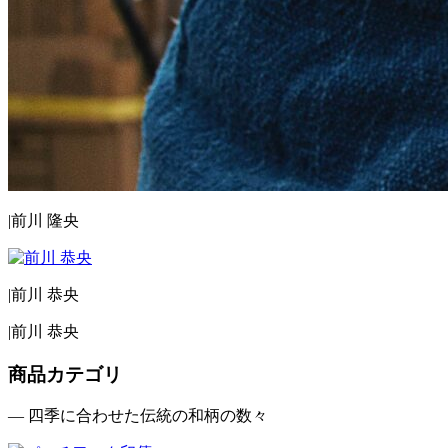
|
前川 隆央
|
前川 恭央
|
前川 恭央
商品カテゴリ
— 四季に合わせた伝統の和柄の数々