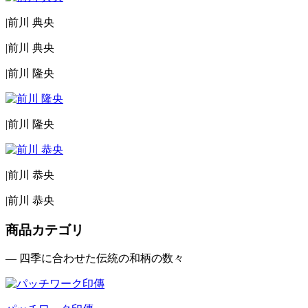
|
前川 典央
|
前川 典央
|
前川 隆央
|
前川 隆央
|
前川 恭央
|
前川 恭央
商品カテゴリ
— 四季に合わせた伝統の和柄の数々