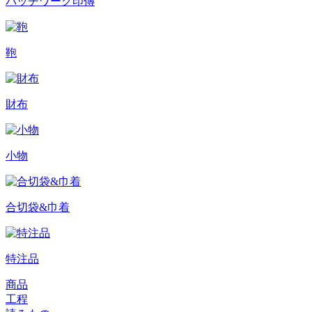
パッチワーク印傳
鞄
財布
小物
合切袋&巾着
特注品
商品
工程