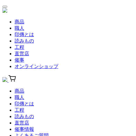
商品
職人
印傳とは
読みもの
工程
直営店
催事
オンラインショップ
商品
職人
印傳とは
工程
読みもの
直営店
催事情報
よくあるご質問