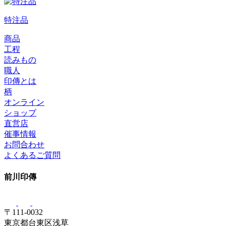
特注品
商品
工程
読みもの
職人
印傳とは
柄
オンライン
ショップ
直営店
催事情報
お問合わせ
よくあるご質問
前川印傳
〒111-0032
東京都台東区浅草