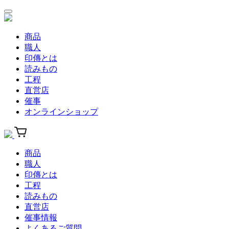
商品
職人
印傳とは
読みもの
工程
直営店
催事
オンラインショップ
商品
職人
印傳とは
工程
読みもの
直営店
催事情報
よくあるご質問