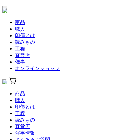
商品
職人
印傳とは
読みもの
工程
直営店
催事
オンラインショップ
商品
職人
印傳とは
工程
読みもの
直営店
催事情報
よくあるご質問