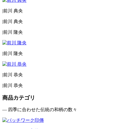
|
前川 典央
|
前川 典央
|
前川 隆央
|
前川 隆央
|
前川 恭央
|
前川 恭央
商品カテゴリ
— 四季に合わせた伝統の和柄の数々