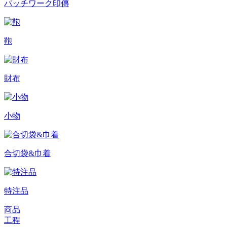
パッチワーク印傳
鞄
財布
小物
合切袋&巾着
特注品
商品
工程